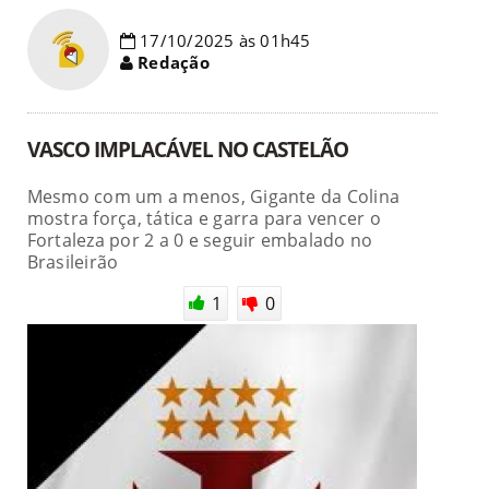
17/10/2025 às 01h45
Redação
VASCO IMPLACÁVEL NO CASTELÃO
Mesmo com um a menos, Gigante da Colina
mostra força, tática e garra para vencer o
Fortaleza por 2 a 0 e seguir embalado no
Brasileirão
1
0